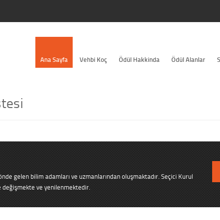
Ana Sayfa
Vehbi Koç
Ödül Hakkinda
Ödül Alanlar
S
stesi
n önde gelen bilim adamları ve uzmanlarından oluşmaktadır. Seçici Kurul
e değişmekte ve yenilenmektedir.