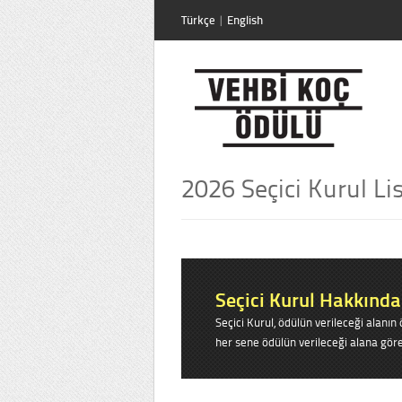
Türkçe
|
English
2026 Seçici Kurul Li
Seçici Kurul Hakkında
Seçici Kurul, ödülün verileceği alanı
her sene ödülün verileceği alana gör