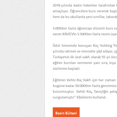
2018 yılında kadın hekimler tarafından ku
amaçlıyor. Öğrencilere burs vererek başla
hem de bu okullarda yeni sınıflar, labor
5.000'den fazla öğrenciye düzenli burs 
veren KAHEV'in 5.500'den fazla resmi üye
Ödül töreninde konuşan Koç Holding Yö
yılında rahmet ve minnetle yâd ediyor, uğ
Türkiye'nin ilk özel vakfı olarak 55 yıl 
eğitim bursları vermenin yanı sıra, inşa 
sözlerine başladı.
Eğitimin Vehbi Koç Vakfı için her zaman 
bugüne kadar 50.000'den fazla gencimize 
bulunmuştur. Vehbi Koç, 'Gençliğin yet
vurgulamıştır" ifâdelerini kullandı.
Basin Bülteni