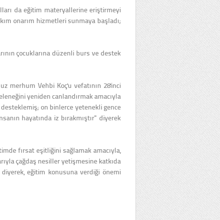
lları da eğitim materyallerine eriştirmeyi
m bakım onarım hizmetleri sunmaya başladı;
rının çocuklarına düzenli burs ve destek
z merhum Vehbi Koç'u vefatının 28'inci
f geleneğini yeniden canlandırmak amacıyla
ı desteklemiş; on binlerce yetenekli gence
 insanın hayatında iz bırakmıştır" diyerek
imde fırsat eşitliğini sağlamak amacıyla,
rıyla çağdaş nesiller yetişmesine katkıda
 diyerek, eğitim konusuna verdiği önemi