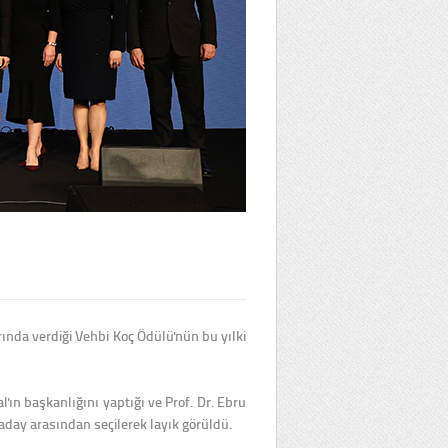
larında verdiği Vehbi Koç Ödülü'nün bu yılki
'ın başkanlığını yaptığı ve Prof. Dr. Ebru
3 aday arasından seçilerek layık görüldü.