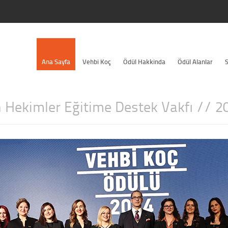
Ana Sayfa
Vehbi Koç
Ödül Hakkinda
Ödül Alanlar
S
 Hekimler Eğitime Destek Vakfı // 2