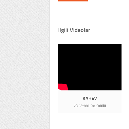
İlgili Videolar
KAHEV
23. Vehbi Koç Ödülü