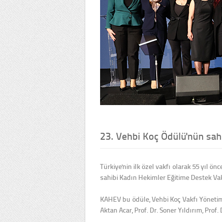
23. Vehbi Koç Ödülü'nün sah
Türkiye'nin ilk özel vakfı olarak 55 yıl ön
sahibi Kadın Hekimler Eğitime Destek Va
KAHEV bu ödüle, Vehbi Koç Vakfı Yönetim K
Aktan Acar, Prof. Dr. Soner Yıldırım, Prof.