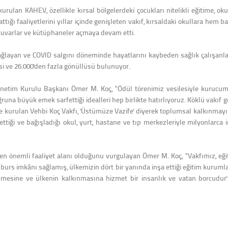
rulan KAHEV, özellikle kırsal bölgelerdeki çocukları nitelikli eğitime, oku
ttığı faaliyetlerini yıllar içinde genişleten vakıf, kırsaldaki okullara he
atuvarlar ve kütüphaneler açmaya devam etti.
sağlayan ve COVID salgını döneminde hayatlarını kaybeden sağlık çalışanla
si ve 26.000'den fazla gönüllüsü bulunuyor.
netim Kurulu Başkanı Ömer M. Koç, "Ödül törenimiz vesilesiyle kurucumu
runa büyük emek sarfettiği idealleri hep birlikte hatırlıyoruz. Köklü vakı
önce kurulan Vehbi Koç Vakfı, 'Üstümüze Vazife' diyerek toplumsal kalkınmay
ettiği ve bağışladığı okul, yurt, hastane ve tıp merkezleriyle milyonlarca
en önemli faaliyet alanı olduğunu vurgulayan Ömer M. Koç, "Vakfımız, eğit
burs imkânı sağlamış, ülkemizin dört bir yanında inşa ettiği eğitim kurumla
işmesine ve ülkenin kalkınmasına hizmet bir insanlık ve vatan borcudur'