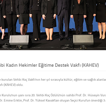
ibi Kadın Hekimler Eğitime Destek Vakfı (KAHEV)
ce kurulan Vehbi Koç Vakfı'nın her yıl sırasıyla kültür, eğitim ve sağlık alan
kfı (KAHEV) oldu.
urulu'nun yanı sıra 20. Vehbi Koç Ödülü'nün sahibi Prof. Dr. Hüseyin Vural
 Dr. Emine Erktin, Prof. Dr. Yüksel Kavak'tan oluşan Seçici Kurul'un önerdiği 