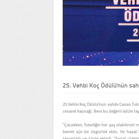
25. Vehbi Koç Ödülü'nün sah
25.Vehbi Koç Ödülü'nün sahibi Canan Tolo
cesaret kaynağı. Beni bu değerli ödüle la
"Çocukken, 'İstediğin her şey olabilirsin'
benim için bir özgürlük oldu. Ve hayal k
tanımladı ve şöyle ekledi: "Sanat üretimi