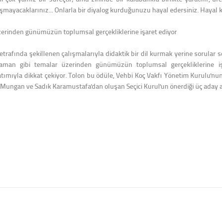
şmayacaklarınız... Onlarla bir diyalog kurduğunuzu hayal edersiniz. Hayal 
üzerinden günümüzün toplumsal gerçekliklerine işaret ediyor
etrafında şekillenen çalışmalarıyla didaktik bir dil kurmak yerine sorular 
aman gibi temalar üzerinden günümüzün toplumsal gerçekliklerine i
mıyla dikkat çekiyor. Tolon bu ödüle, Vehbi Koç Vakfı Yönetim Kurulu'nun ya
ungan ve Sadık Karamustafa'dan oluşan Seçici Kurul'un önerdiği üç aday ar