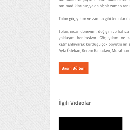
tanımadıklarınız, ya da hiçbir zaman tanı
Tolon göç, yıkım ve zaman gibi temalar 
Tolon, insan deneyimi, değişim ve hafıza 
yaklaşım benimsiyor. Göç, yıkım ve z
katmanlayarak kurduğu çok boyutlu anlatı
Ayla Ödekan, Kerem Kabadayı, Murathan M
Basin Bülteni
İlgili Videolar