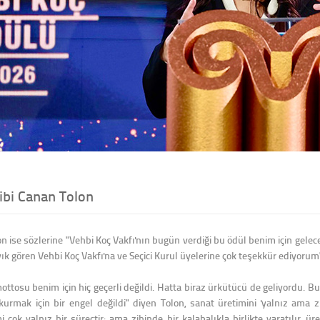
ibi Canan Tolon
n ise sözlerine "Vehbi Koç Vakfı'nın bugün verdiği bu ödül benim için gele
yık gören Vehbi Koç Vakfı'na ve Seçici Kurul üyelerine çok teşekkür ediyorum
 mottosu benim için hiç geçerli değildi. Hatta biraz ürkütücü de geliyordu. B
urmak için bir engel değildi" diyen Tolon, sanat üretimini 'yalnız ama zi
 çok yalnız bir süreçtir; ama zihinde bir kalabalıkla birlikte yaratılır, üre