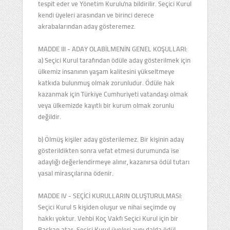
tespit eder ve Yönetim Kurulu'na bildirilir. Seçici Kurul
kendi üyeleri arasından ve birinci derece
akrabalarından aday gösteremez.
MADDE III - ADAY OLABİLMENİN GENEL KOŞULLARI:
a) Seçici Kurul tarafından ödüle aday gösterilmek için
ülkemiz insanının yaşam kalitesini yükseltmeye
katkıda bulunmuş olmak zorunludur. Ödüle hak
kazanmak için Türkiye Cumhuriyeti vatandaşı olmak
veya ülkemizde kayıtlı bir kurum olmak zorunlu
değildir.
b) Ölmüş kişiler aday gösterilemez. Bir kişinin aday
gösterildikten sonra vefat etmesi durumunda ise
adaylığı değerlendirmeye alınır, kazanırsa ödül tutarı
yasal mirasçılarına ödenir.
MADDE IV - SEÇİCİ KURULLARIN OLUŞTURULMASI:
Seçici Kurul 5 kişiden oluşur ve nihai seçimde oy
hakkı yoktur. Vehbi Koç Vakfı Seçici Kurul için bir
Başkan atar. Seçici Kurul üyeleri aynı dalda ödül