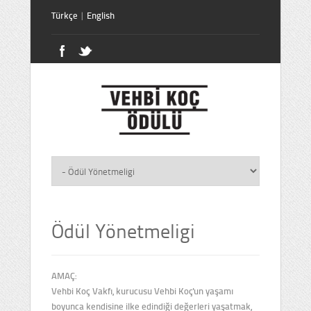
Türkçe
|
English
Ödül Yönetmeligi
AMAÇ:
Vehbi Koç Vakfı, kurucusu Vehbi Koç'un yaşamı
boyunca kendisine ilke edindiği değerleri yaşatmak,