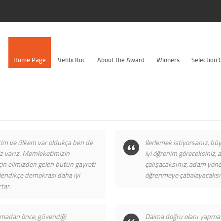
Home Page
Vehbi Koc
About the Award
Winners
Selection
im ve ülkem var oldukça ben de
İlerlemek istiyorsanız, b
z varız. Memleketimizin
iyi öğrenim göreceksiniz, 
in elimizden gelen bütün gayreti
çalışacaksınız, adam yön
lendikçe demokrasi daha iyi
öğrenmeye çabalayacaksın
tar.
nmadan önce, güvendiği
Daima doğru olanı yapmay