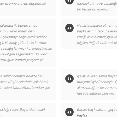
irler üzerine oturup düşünmeli,
memleketime ve yaşadığım
bir huzur duyuyorum.
, kafamda iki büyük amaç
Hayatta başarılı olmanın s
zun yılların emeği olan
başkalarının tecrübelerin
mli çalışmayı sağlayacak şekilde
kulağı ile dinlemek, ilgili
a Holding şirketimizi kurduk.
bilgileri değerlendirmek 
 ve bağışlarımızı kurumlaştırmak
ekliliğini sağlamaktı. Bu ikinci
kurduğum zaman gerçekleşti.
 sahibi olmakla birlikte her
İşe atıldıktan sonra haya
azen düşüncelerimin çok hatalı
bütçenizi iyi düzenleyin
nceleri kabul ettim, bundan çok
akmayacağını, bir zaman az
hesaba katarak çalışınız.
mesleği seçin. Başarıda meslek
Başarı başkalarının geçir
r.
Paylaş