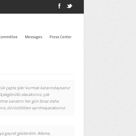
 Committee
Messages
Press Center
üyük çapta işler kurmak kararındaysanız
alçakgönüllü olacaksınız, çok
etme sanatını her gün biraz daha
ız, dürüstlükten ayrılmayacaksınız.
a gayret gösterdim. Aileme,