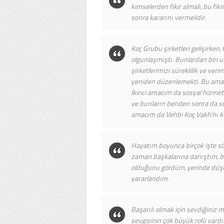
kimselerden fikir almalı, bu fik
sonra kararını vermelidir.
Koç Grubu şirketleri gelişirken
olgunlaşmıştı. Bunlardan biri u
şirketlerimizi süreklilik ve veri
yeniden düzenlemekti. Bu amaçl
İkinci amacım da sosyal hizmet
ve bunların benden sonra da sür
amacım da Vehbi Koç Vakfı'nı 
Hayatım boyunca birçok işte söz
zaman başkalarına danıştım, b
olduğunu gördüm, yerinde düşü
yararlandım.
Başarılı olmak için sevdiğiniz 
sevgisinin çok büyük rolü vardı