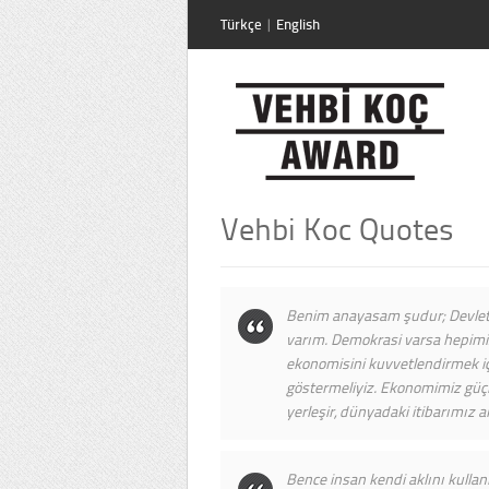
Türkçe
|
English
Vehbi Koc Quotes
Benim anayasam şudur; Devlet
varım. Demokrasi varsa hepimi
ekonomisini kuvvetlendirmek iç
göstermeliyiz. Ekonomimiz güç
yerleşir, dünyadaki itibarımız ar
Bence insan kendi aklını kulla