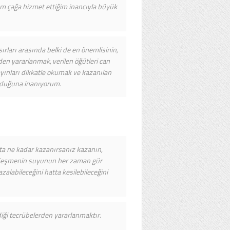
 çağa hizmet ettiğim inancıyla büyük
ırları arasında belki de en önemlisinin,
den yararlanmak, verilen öğütleri can
 yayınları dikkatle okumak ve kazanılan
olduğuna inanıyorum.
tta ne kadar kazanırsanız kazanın,
. Çeşmenin suyunun her zaman gür
alabileceğini hatta kesilebileceğini
diği tecrübelerden yararlanmaktır.