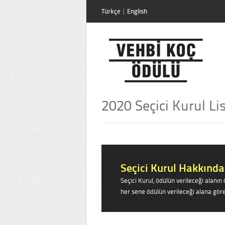
Türkçe
|
English
2020 Seçici Kurul Li
Seçici Kurul Hakkında
Seçici Kurul, ödülün verileceği alanı
her sene ödülün verileceği alana gör