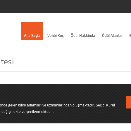
Ana Sayfa
Vehbi Koç
Ödül Hakkinda
Ödül Alanlar
S
stesi
n önde gelen bilim adamları ve uzmanlarından oluşmaktadır. Seçici Kurul
e değişmekte ve yenilenmektedir.