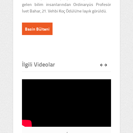
gelen bilim insanlarından Ordinaryüs Profesör
İvet Bahar, 21. Vehbi Koç Ödülü'ne layık görüldü.
Basin Bülteni
İlgili Videolar