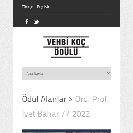
Türkçe
|
English
Ödül Alanlar
>
Ord. Prof.
İvet Bahar // 2022