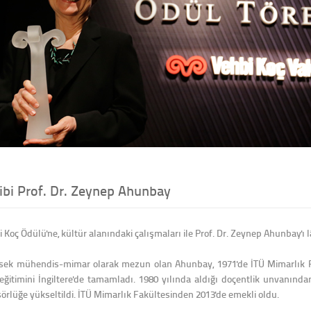
ibi Prof. Dr. Zeynep Ahunbay
 Koç Ödülü'ne, kültür alanındaki çalışmaları ile Prof. Dr. Zeynep Ahunbay'ı l
ksek mühendis-mimar olarak mezun olan Ahunbay, 1971'de İTÜ Mimarlık Fa
ğitimini İngiltere'de tamamladı. 1980 yılında aldığı doçentlik unvanından
örlüğe yükseltildi. İTÜ Mimarlık Fakültesinden 2013'de emekli oldu.