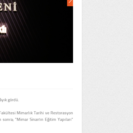
âyık gördü.
kültesi Mimarlık Tarihi ve Restorasyon
 sonra; "Mimar Sinan'ın Eğitim Yapıları"