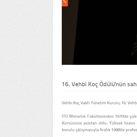
16. Vehbi Koç Ödülü'nün sah
Vehbi Koç Vakfı Yönetim Kurulu; 16. Vehbi
İTÜ Mimarlık Fakültesinden 1970'de yü
Kürsüsüne asistan oldu. Yüksek lisans e
konulu çalışmasıyla Aralık 1988'de profes