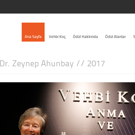
Ana Sayfa
Vehbi Koç
Ödül Hakkinda
Ödül Alanlar
S
 Dr. Zeynep Ahunbay // 2017