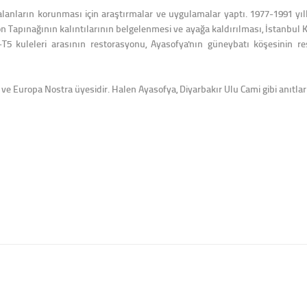
 alanların korunması için araştırmalar ve uygulamalar yaptı. 1977-1991 yılla
Tapınağının kalıntılarının belgelenmesi ve ayağa kaldırılması, İstanbul Ka
T5 kuleleri arasının restorasyonu, Ayasofya'nın güneybatı köşesinin re
 Europa Nostra üyesidir. Halen Ayasofya, Diyarbakır Ulu Cami gibi anıtlar