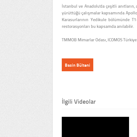
İstanbul ve Anadolu'da çeşitli anıtların,
yürüttüğü çalışmalar kapsamında Apollon 
Karasurlarının Yedikule bölümünde T1-
restorasyonları bu kapsamda anılabilir.
TMMOB Mimarlar Odası, ICOMOS Türkiye ve
Basin Bülteni
İlgili Videolar