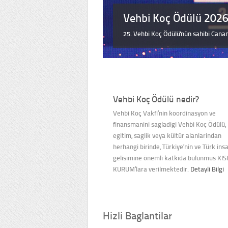
Vehbi Koç Ödülü 202
Vehbi Koç Ödülü 202
24. Vehbi Koç Ödülü'nün sahibi Doç. D
25. Vehbi Koç Ödülü'nün sahibi Canan
Birsoy oldu.
Vehbi Koç Ödülü nedir?
Vehbi Koç Vakfi’nin koordinasyon ve
finansmanini sagladigi Vehbi Koç Ödülü, h
egitim, saglik veya kültür alanlarindan
herhangi birinde, Türkiye’nin ve Türk ins
gelisimine önemli katkida bulunmus KIS
KURUM’lara verilmektedir.
Detayli Bilgi
Hizli Baglantilar