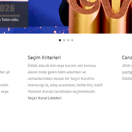
5
6
r. Kıvanç
 Tolon oldu.
Seçim Kriterleri
Cana
Ödülü alacak kisi veya kurum, söz konusu
2026 y
er yil
alanin önde gelen bilim adamlari ve
yaptig
uzmanlarindan olusan bir Seçici Kurul’un
Ödülü'
aninin
önerecegi üç aday arasindan, Vehbi Koç Vakfi
I veya
Yönetim Kurulu tarafindan seçilmektedir.
Seçici Kurul Listeleri