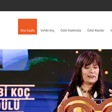
Ana Sayfa
Vehbi Koç
Ödül Hakkinda
Ödül Alanlar
S